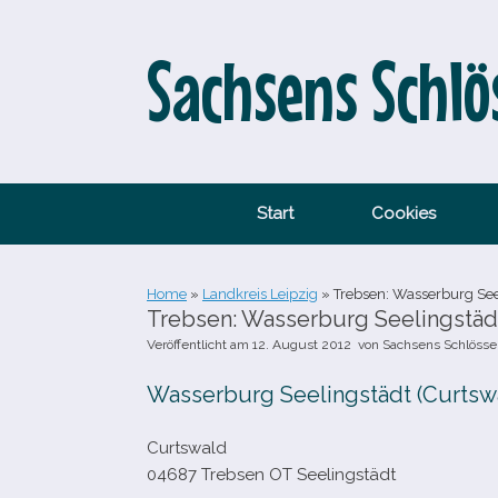
Zum
Inhalt
springen
Sachsens Schlö
Start
Cookies
Home
»
Landkreis Leipzig
»
Trebsen: Wasserburg See
Trebsen: Wasserburg Seelingstädt
Veröffentlicht am
12. August 2012
von
Sachsens Schlösse
Wasserburg Seelingstädt (Curtsw
Curtswald
04687 Trebsen OT Seelingstädt