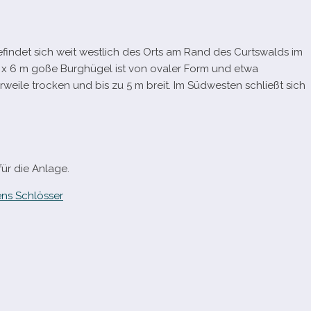
g befin­det sich weit west­lich des Orts am Rand des Curtswalds im
 8 x 6 m goße Burghügel ist von ova­ler Form und etwa
r­weile tro­cken und bis zu 5 m breit. Im Südwesten schließt sich
ür die Anlage.
ns Schlösser