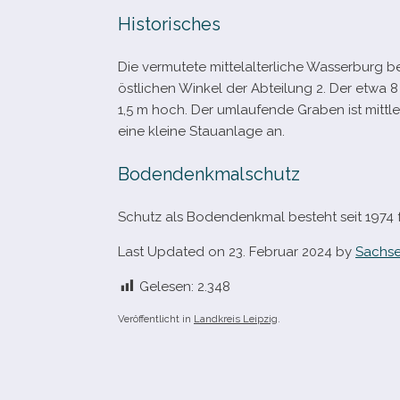
Historisches
Die ver­mu­tete mit­tel­al­ter­li­che Wasserbur
öst­li­chen Winkel der Abteilung 2. Der etwa
1,5 m hoch. Der umlau­fende Graben ist mitt­le
eine kleine Stauanlage an.
Bodendenkmalschutz
Schutz als Bodendenkmal besteht seit 1974 f
Last Updated on 23. Februar 2024 by
Sachse
Gelesen:
2.348
Veröffentlicht in
Landkreis Leipzig
.