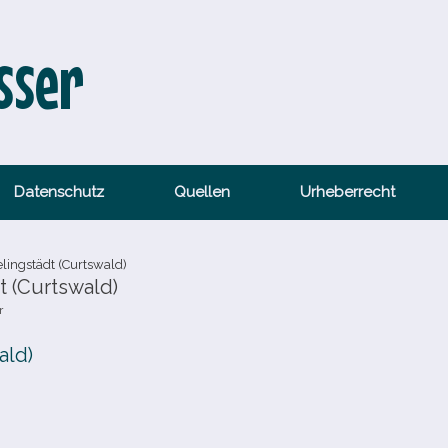
sser
Datenschutz
Quellen
Urheberrecht
lingstädt (Curtswald)
 (Curtswald)
r
ald)