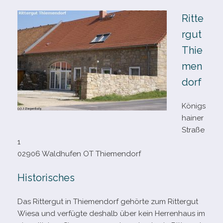
Ritte
rgut
Thie
men
dorf
Königs
hainer
Straße
1
02906 Waldhufen OT Thiemendorf
Historisches
Das Rittergut in Thiemendorf gehörte zum Rittergut
Wiesa und ver­fügte des­halb über kein Herrenhaus im