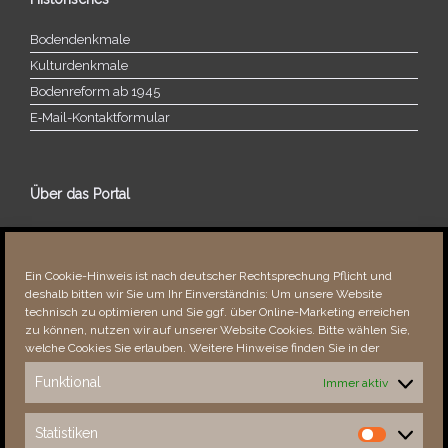
Bodendenkmale
Kulturdenkmale
Bodenreform ab 1945
E‑Mail-​​Kontaktformular
Über das Portal
Über dieses Portal
Neuigkeiten
Ein Cookie-Hinweis ist nach deutscher Rechtsprechung Pflicht und
Vielen Dank!
deshalb bitten wir Sie um Ihr Einverständnis: Um unsere Website
Fehler bemerkt?
technisch zu optimieren und Sie ggf. über Online-Marketing erreichen
zu können, nutzen wir auf unserer Website Cookies. Bitte wählen Sie,
welche Cookies Sie erlauben. Weitere Hinweise finden Sie in der
Funktional
Immer aktiv
Besucher seit 08/​2021
Statistiken
Statistiken