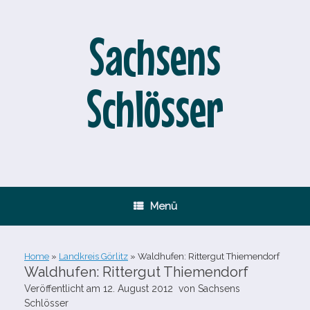
Zum
Inhalt
springen
Sachsens
Schlösser
Menü
Home
»
Landkreis Görlitz
»
Waldhufen: Rittergut Thiemendorf
Waldhufen: Rittergut Thiemendorf
Veröffentlicht am
12. August 2012
von
Sachsens
Schlösser