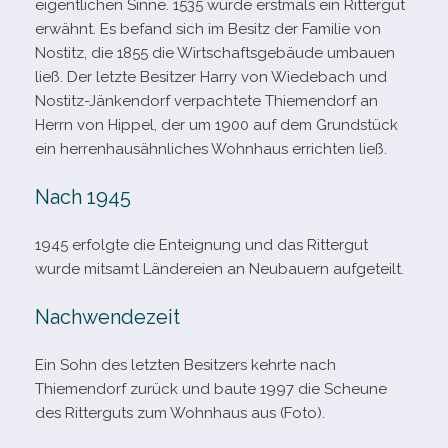
eigent­li­chen Sinne. 1535 wurde erst­mals ein Rittergut
erwähnt. Es befand sich im Besitz der Familie von
Nostitz, die 1855 die Wirtschaftsgebäude umbauen
ließ. Der letzte Besitzer Harry von Wiedebach und
Nostitz-​Jänkendorf ver­pach­tete Thiemendorf an
Herrn von Hippel, der um 1900 auf dem Grundstück
ein her­ren­haus­ähn­li­ches Wohnhaus errich­ten ließ.
Nach 1945
1945 erfolgte die Enteignung und das Rittergut
wurde mit­samt Ländereien an Neubauern aufgeteilt.
Nachwendezeit
Ein Sohn des letz­ten Besitzers kehrte nach
Thiemendorf zurück und baute 1997 die Scheune
des Ritterguts zum Wohnhaus aus (Foto).