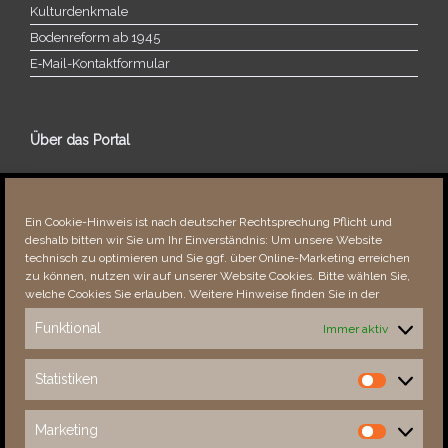
Kulturdenkmale
Bodenreform ab 1945
E‑Mail-​​Kontaktformular
Über das Portal
Über dieses Portal
Neuigkeiten
Ein Cookie-Hinweis ist nach deutscher Rechtsprechung Pflicht und
Vielen Dank!
deshalb bitten wir Sie um Ihr Einverständnis: Um unsere Website
Fehler bemerkt?
technisch zu optimieren und Sie ggf. über Online-Marketing erreichen
zu können, nutzen wir auf unserer Website Cookies. Bitte wählen Sie,
welche Cookies Sie erlauben. Weitere Hinweise finden Sie in der
Funktional
Immer aktiv
Besucher seit 08/​2021
Statistiken
Statistiken
Total
88309
1852614
Today
882
1935
Marketing
Marketing
This Week
3356
33019