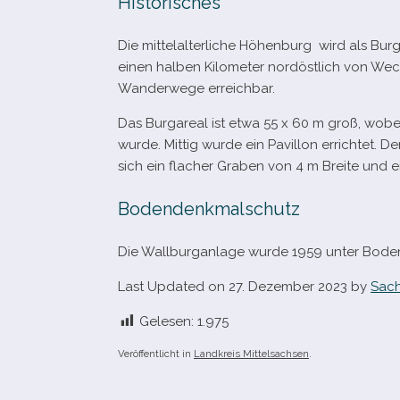
Historisches
Die mit­tel­al­ter­li­che Höhenburg wird als Bu
einen hal­ben Kilometer nord­öst­lich von We
Wanderwege erreichbar.
Das Burgareal ist etwa 55 x 60 m groß, wobei
wurde. Mittig wurde ein Pavillon errich­tet. D
sich ein fla­cher Graben von 4 m Breite und e
Bodendenkmalschutz
Die Wallburganlage wurde 1959 unter Boden
Last Updated on 27. Dezember 2023 by
Sach
Gelesen:
1.975
Veröffentlicht in
Landkreis Mittelsachsen
.