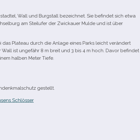
rgstadtel, Wall und Burgstall bezeich­net. Sie befin­det sich etwa
chselburg am Steilufer der Zwickauer Mulde und ist über
 das Plateau durch die Anlage eines Parks leicht ver­än­dert
er Wall ist unge­fähr 8 m breit und 3 bis 4 m hoch. Davor befin­det
inem hal­ben Meter Tiefe.
denkmalschutz gestellt.
sens Schlösser