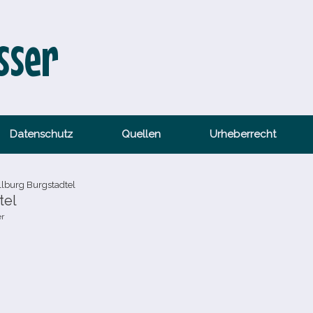
sser
Datenschutz
Quellen
Urheberrecht
lburg Burgstadtel
tel
er