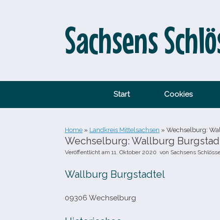
Zum
Inhalt
springen
Sachsens Schlö
Start
Cookies
Home
»
Landkreis Mittelsachsen
»
Wechselburg: Wal
Wechselburg: Wallburg Burgstad
Veröffentlicht am
11. Oktober 2020
von
Sachsens Schlöss
Wallburg Burgstadtel
09306 Wechselburg