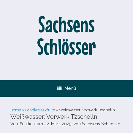
Zum
Inhalt
springen
Sachsens
Schlösser
Menü
Home
»
Landkreis Görlitz
»
Weißwasser: Vorwerk Tzschelln
Weißwasser: Vorwerk Tzschelln
Veröffentlicht am
22. März 2025
von
Sachsens Schlösser