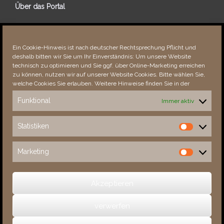
Über das Portal
Über dieses Portal
Neuigkeiten
Ein Cookie-Hinweis ist nach deutscher Rechtsprechung Pflicht und
Vielen Dank!
deshalb bitten wir Sie um Ihr Einverständnis: Um unsere Website
Fehler bemerkt?
technisch zu optimieren und Sie ggf. über Online-Marketing erreichen
zu können, nutzen wir auf unserer Website Cookies. Bitte wählen Sie,
welche Cookies Sie erlauben. Weitere Hinweise finden Sie in der
Funktional
Immer aktiv
Besucher seit 08/​2021
Statistiken
Statistiken
Total
88282
1852523
Today
855
1844
Marketing
Marketing
This Week
3329
32928
This Month
4682
134813
Akzeptieren
verwerfen
(c) 2026 Sachsens Schlösser