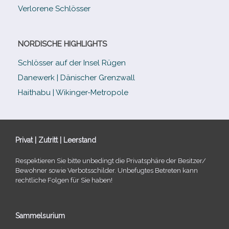
Verlorene Schlösser
NORDISCHE HIGHLIGHTS
Schlösser auf der Insel Rügen
Danewerk | Dänischer Grenzwall
Haithabu | Wikinger-Metropole
Privat | Zutritt | Leerstand
Respektieren Sie bitte unbe­dingt die Privatsphäre der Besitzer/​
Bewohner sowie Verbotsschilder. Unbefugtes Betreten kann
recht­li­che Folgen für Sie haben!
Sammelsurium