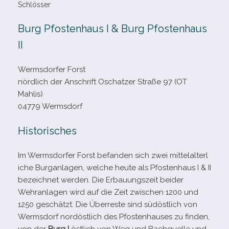
Schlösser
Burg Pfostenhaus I & Burg Pfostenhaus
II
Wermsdorfer Forst
nörd­lich der Anschrift Oschatzer Straße 97 (OT
Mahlis)
04779 Wermsdorf
Historisches
Im Wermsdorfer Forst befan­den sich zwei mit­tel­al­ter­l
i­che Burganlagen, wel­che heute als Pfostenhaus I & II
bezeich­net wer­den. Die Erbauungszeit bei­der
Wehranlagen wird auf die Zeit zwi­schen 1200 und
1250 geschätzt. Die Überreste sind süd­öst­lich von
Wermsdorf nord­öst­lich des Pfostenhauses zu fin­den,