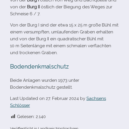
von der
Burg I
öst­lich von Weg und Bachquelle und
von der
Burg II
öst­lich der Biegung des Weges zur
Schneise 6 /​ 7.
Von der Burg I sind der etwa 15 x 25 m große Bühl mit
einem ver­sumpf­ten, umlau­fen­den Graben erhal­ten
und von der Burg II ein qua­dra­ti­scher Bühl mit
10 m Seitenlänge mit einem schma­len ver­flach­ten
und tro­cke­nen Graben.
Bodendenkmalschutz
Beide Anlagen wur­den 1973 unter
Bodendenkmalschutz gestellt.
Last Updated on 27. Februar 2024 by
Sachsens
Schlösser
Gelesen:
2.140
Veröffentlicht in
Landkreis Nordsachsen
.