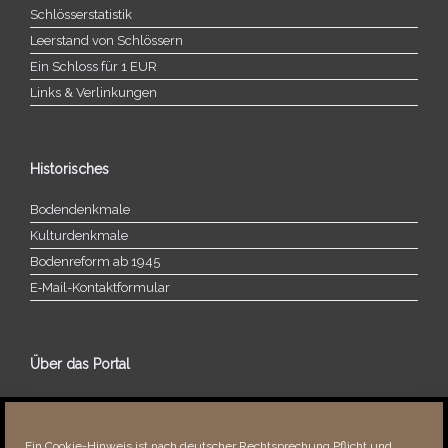
Schlösserstatistik
Leerstand von Schlössern
Ein Schloss für 1 EUR
Links & Verlinkungen
Historisches
Bodendenkmale
Kulturdenkmale
Bodenreform ab 1945
E‑Mail-​​Kontaktformular
Über das Portal
Über dieses Portal
Neuigkeiten
Ein Cookie-Hinweis ist nach deutscher Rechtsprechung Pflicht und