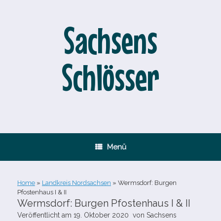
Zum
Inhalt
springen
Sachsens
Schlösser
Menü
Home
»
Landkreis Nordsachsen
»
Wermsdorf: Burgen
Pfostenhaus I & II
Wermsdorf: Burgen Pfostenhaus I & II
Veröffentlicht am
19. Oktober 2020
von
Sachsens