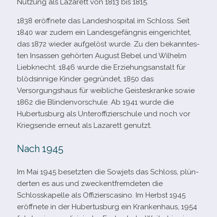
Nutzung als Lazarett von 1813 bis 1815.
1838 eröff­nete das Landeshospital im Schloss. Seit
1840 war zudem ein Landesgefängnis ein­ge­rich­tet,
das 1872 wie­der auf­ge­löst wurde. Zu den bekann­tes­
ten Insassen gehör­ten August Bebel und Wilhelm
Liebknecht. 1846 wurde die Erziehungsanstalt für
blöd­sin­nige Kinder gegrün­det, 1850 das
Versorgungshaus für weib­li­che Geisteskranke sowie
1862 die Blindenvorschule. Ab 1941 wurde die
Hubertusburg als Unteroffizierschule und noch vor
Kriegsende erneut als Lazarett genutzt.
Nach 1945
Im Mai 1945 besetz­ten die Sowjets das Schloss, plün­
der­ten es aus und zweck­ent­frem­de­ten die
Schlosskapelle als Offizierscasino. Im Herbst 1945
eröff­nete in der Hubertusburg ein Krankenhaus, 1954