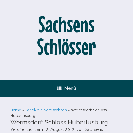
Zum
Inhalt
springen
Sachsens
Schlösser
Menü
Home
»
Landkreis Nordsachsen
»
Wermsdorf: Schloss
Hubertusburg
Wermsdorf: Schloss Hubertusburg
Veröffentlicht am
12. August 2012
von
Sachsens