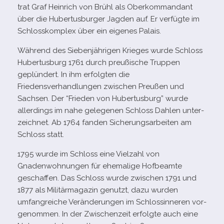
trat Graf Heinrich von Brühl als Oberkommandant
über die Hubertusburger Jagden auf. Er ver­fügte im
Schlosskomplex über ein eige­nes Palais.
Während des Siebenjährigen Krieges wurde Schloss
Hubertusburg 1761 durch preu­ßi­sche Truppen
geplün­dert. In ihm erfolg­ten die
Friedensverhandlungen zwi­schen Preußen und
Sachsen. Der “Frieden von Hubertusburg” wurde
aller­dings im nahe gele­ge­nen Schloss Dahlen unter­
zeich­net. Ab 1764 fan­den Sicherungsarbeiten am
Schloss statt.
1795 wurde im Schloss eine Vielzahl von
Gnadenwohnungen für ehe­ma­lige Hofbeamte
geschaf­fen. Das Schloss wurde zwi­schen 1791 und
1877 als Militärmagazin genutzt, dazu wur­den
umfang­rei­che Veränderungen im Schlossinneren vor­
ge­nom­men. In der Zwischenzeit erfolgte auch eine