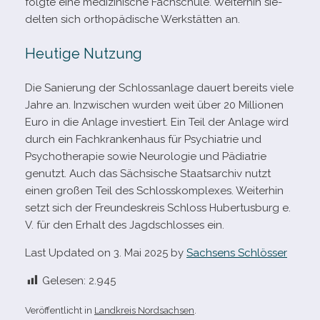
folgte eine medi­zi­ni­sche Fachschule. Weiterhin sie­
del­ten sich ortho­pä­di­sche Werkstätten an.
Heutige Nutzung
Die Sanierung der Schlossanlage dau­ert bereits viele
Jahre an. Inzwischen wur­den weit über 20 Millionen
Euro in die Anlage inves­tiert. Ein Teil der Anlage wird
durch ein Fachkrankenhaus für Psychiatrie und
Psychotherapie sowie Neurologie und Pädiatrie
genutzt. Auch das Sächsische Staatsarchiv nutzt
einen gro­ßen Teil des Schlosskomplexes. Weiterhin
setzt sich der Freundeskreis Schloss Hubertusburg e.
V. für den Erhalt des Jagdschlosses ein.
Last Updated on 3. Mai 2025 by
Sachsens Schlösser
Gelesen:
2.945
Veröffentlicht in
Landkreis Nordsachsen
.