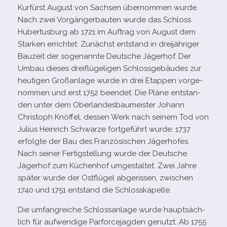
Kurfürst August von Sachsen über­nom­men wurde.
Nach zwei Vorgängerbauten wurde das Schloss
Hubertusburg ab 1721 im Auftrag von August dem
Starken errich­tet. Zunächst ent­stand in drei­jäh­ri­ger
Bauzeit der soge­nannte Deutsche Jägerhof. Der
Umbau die­ses drei­flü­ge­li­gen Schlossgebäudes zur
heu­ti­gen Großanlage wurde in drei Etappen vor­ge­
nom­men und erst 1752 been­det. Die Pläne ent­stan­
den unter dem Oberlandesbaumeister Johann
Christoph Knöffel, des­sen Werk nach sei­nem Tod von
Julius Heinrich Schwarze fort­ge­führt wurde. 1737
erfolgte der Bau des Französischen Jägerhofes.
Nach sei­ner Fertigstellung wurde der Deutsche
Jägerhof zum Küchenhof umge­stal­tet. Zwei Jahre
spä­ter wurde der Ostflügel abge­ris­sen, zwi­schen
1740 und 1751 ent­stand die Schlosskapelle.
Die umfang­rei­che Schlossanlage wurde haupt­säch­
lich für auf­wen­dige Parforcejagden genutzt. Ab 1755