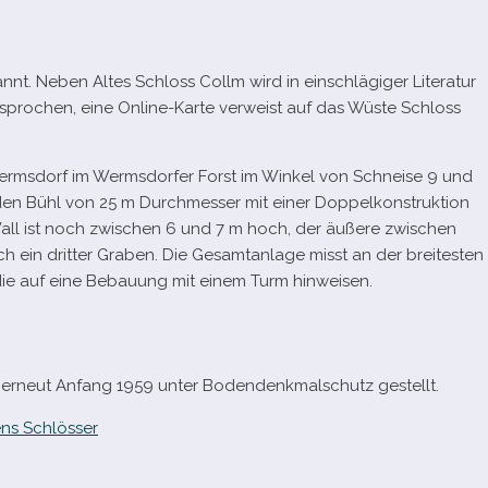
nt. Neben Altes Schloss Collm wird in ein­schlä­gi­ger Literatur
o­chen, eine Online-​Karte ver­weist auf das Wüste Schloss
 Wermsdorf im Wermsdorfer Forst im Winkel von Schneise 9 und
­den Bühl von 25 m Durchmesser mit einer Doppelkonstruktion
all ist noch zwi­schen 6 und 7 m hoch, der äußere zwi­schen
h ein drit­ter Graben. Die Gesamtanlage misst an der brei­tes­ten
 die auf eine Bebauung mit einem Turm hinweisen.
 erneut Anfang 1959 unter Bodendenkmalschutz gestellt.
ns Schlösser