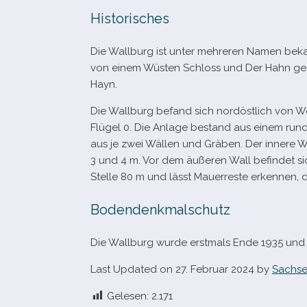
Historisches
Die Wallburg ist unter meh­re­ren Namen bekan
von einem Wüsten Schloss und Der Hahn gespr
Hayn.
Die Wallburg befand sich nord­öst­lich von
Flügel 0. Die Anlage bestand aus einem run
aus je zwei Wällen und Gräben. Der innere W
3 und 4 m. Vor dem äuße­ren Wall befin­det sic
Stelle 80 m und lässt Mauerreste erken­nen,
Bodendenkmalschutz
Die Wallburg wurde erst­mals Ende 1935 und
Last Updated on 27. Februar 2024 by
Sachse
Gelesen:
2.171