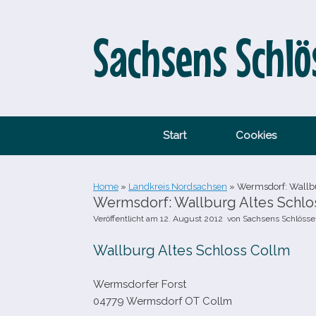
Zum
Inhalt
springen
Sachsens Schlö
Start
Cookies
Home
»
Landkreis Nordsachsen
»
Wermsdorf: Wallbu
Wermsdorf: Wallburg Altes Schlo
Veröffentlicht am
12. August 2012
von
Sachsens Schlösse
Wallburg Altes Schloss Collm
Wermsdorfer Forst
04779 Wermsdorf OT Collm