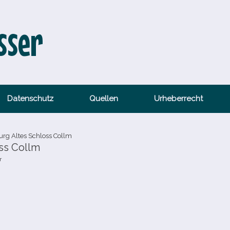
sser
Datenschutz
Quellen
Urheberrecht
rg Altes Schloss Collm
ss Collm
r