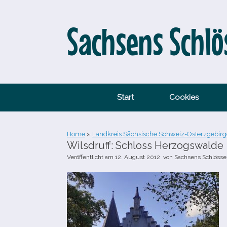
Zum
Inhalt
springen
Sachsens Schlö
Start
Cookies
Home
»
Landkreis Sächsische Schweiz-Osterzgebirg
Wilsdruff: Schloss Herzogswalde
Veröffentlicht am
12. August 2012
von
Sachsens Schlösse