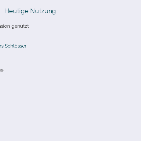
Heutige Nutzung
nsion genutzt.
s Schlösser
ge
.