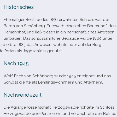
Historisches
Ehemaliger Besitzer des 1856 erwähn­ten Schloss war der
Baron von Schönberg. Er erwarb einen alten Bauernhof, den
Hamannhof, und ließ die­sen in ein herr­schaft­li­ches Anwesen
umbauen. Das schloss­ähnlche Gebäude wurde 1860 unter
ald erbte 1883 das Anwesen, wohnte aber auf der Burg
 fortan als Jagdschloss genutzt.
Nach 1945
Wolf-​Erich von Schönberg wurde 1945 ent­eig­net und das
Schloss diente als Lehrlingswohnheim und Altenheim.
Nachwendezeit
Die Agrargenossenschaft Herzogswalde rich­tete im Schloss
Herzogswalde eine Pension ein und ver­pach­tete den Betrieb