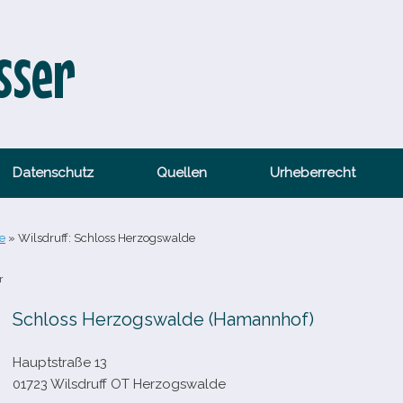
sser
Datenschutz
Quellen
Urheberrecht
e
»
Wilsdruff: Schloss Herzogswalde
r
Schloss Herzogswalde (Hamannhof)
Hauptstraße 13
01723 Wilsdruff OT Herzogswalde