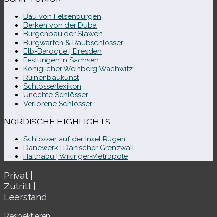
Bau von Felsenburgen
Berken von der Duba
Burgenbau der Slawen
Burgwarten & Raubschlösser
Elb-​Baroque | Dresden
Festungen in Sachsen
Königlicher Weinberg Wachwitz
Ruinenbaukunst
Schlösserlexikon
Unechte Schlösser
Verlorene Schlösser
NORDISCHE HIGHLIGHTS
Schlösser auf der Insel Rügen
Danewerk | Dänischer Grenzwall
Haithabu | Wikinger-Metropole
Privat |
Zutritt |
Leerstand
Respektieren