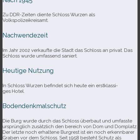
Zu DDR-​Zeiten diente Schloss Wurzen als
Volkspolizeikreisamt.
Nachwendezeit
Im Jahr 2002 ver­kaufte die Stadt das Schloss an pri­vat. Das
Schloss wurde umfas­send saniert.
Heutige Nutzung
In Schloss Wurzen befin­det sich heute ein erst­klas­si­
ges Hotel.
Bodendenkmalschutz
Die Burg wurde durch das Schloss über­baut und umfasste
ursprüng­lich zusätz­lich den bereich von Dom und Domplatz.
Der letzte noch erhal­tene Burgrest ist ein noch erkenn­ba­rer
Graben vor dem Schloss. Seit 1958 besteht Schutz als