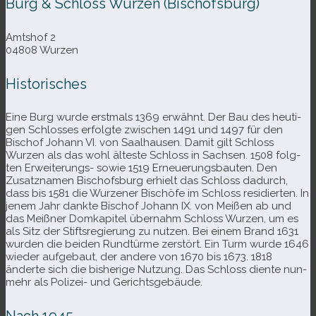
Burg & Schloss Wurzen (Bischofsburg)
Amtshof 2
04808 Wurzen
Historisches
Eine Burg wurde erst­mals 1369 erwähnt. Der Bau des heu­ti­
gen Schlosses erfolgte zwi­schen 1491 und 1497 für den
Bischof Johann VI. von Saalhausen. Damit gilt Schloss
Wurzen als das wohl älteste Schloss in Sachsen. 1508 folg­
ten Erweiterungs- sowie 1519 Erneuerungsbauten. Den
Zusatznamen Bischofsburg erhielt das Schloss dadurch,
dass bis 1581 die Wurzener Bischöfe im Schloss resi­dier­ten. In
jenem Jahr dankte Bischof Johann IX. von Meißen ab und
das Meißner Domkapitel über­nahm Schloss Wurzen, um es
als Sitz der Stiftsregierung zu nut­zen. Bei einem Brand 1631
wur­den die bei­den Rundtürme zer­stört. Ein Turm wurde 1646
wie­der auf­ge­baut, der andere von 1670 bis 1673. 1818
änderte sich die bis­he­rige Nutzung. Das Schloss diente nun­
mehr als Polizei- und Gerichtsgebäude.
Nach 1945