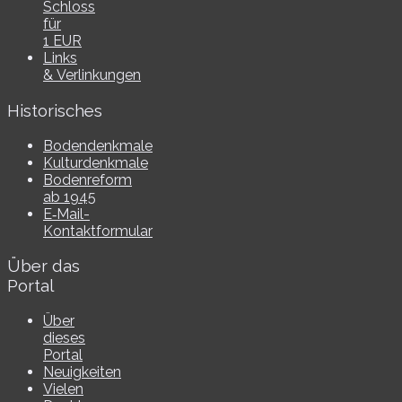
Schloss
für
1 EUR
Links
& Verlinkungen
Historisches
Bodendenkmale
Kulturdenkmale
Bodenreform
ab 1945
E‑Mail-​​
Kontaktformular
Über das
Portal
Über
dieses
Portal
Neuigkeiten
Vielen