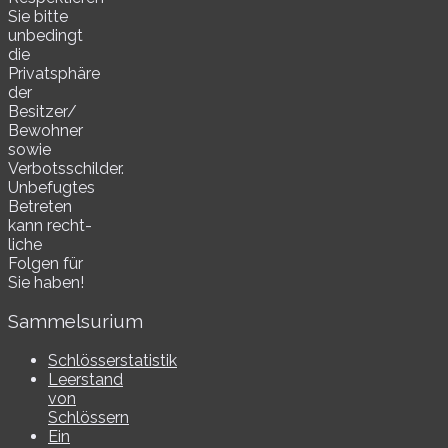
Sie bitte
unbe­dingt
die
Privatsphäre
der
Besitzer/​
Bewohner
sowie
Verbotsschilder.
Unbefugtes
Betreten
kann recht­
li­che
Folgen für
Sie haben!
Sammelsurium
Schlösserstatistik
Leerstand
von
Schlössern
Ein