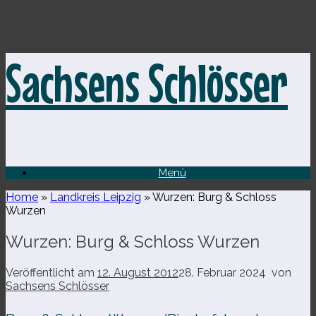
Zum
Sachsens Schlösser
Inhalt
springen
Menü
Home
»
Landkreis Leipzig
»
Wurzen: Burg & Schloss
Wurzen
Wurzen: Burg & Schloss Wurzen
Veröffentlicht am
12. August 2012
28. Februar 2024
von
Sachsens Schlösser