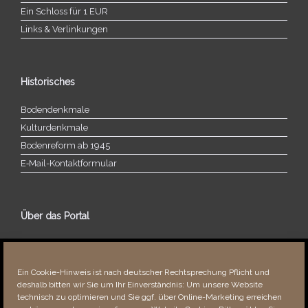
Ein Schloss für 1 EUR
Links & Verlinkungen
Historisches
Bodendenkmale
Kulturdenkmale
Bodenreform ab 1945
E‑Mail-​​Kontaktformular
Über das Portal
Über dieses Portal
Neuigkeiten
Ein Cookie-Hinweis ist nach deutscher Rechtsprechung Pflicht und
Vielen Dank!
deshalb bitten wir Sie um Ihr Einverständnis: Um unsere Website
Fehler bemerkt?
technisch zu optimieren und Sie ggf. über Online-Marketing erreichen