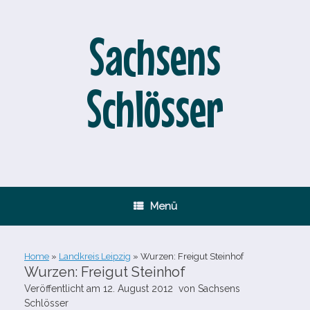
Zum
Inhalt
springen
Sachsens
Schlösser
Menü
Home
»
Landkreis Leipzig
»
Wurzen: Freigut Steinhof
Wurzen: Freigut Steinhof
Veröffentlicht am
12. August 2012
von
Sachsens
Schlösser