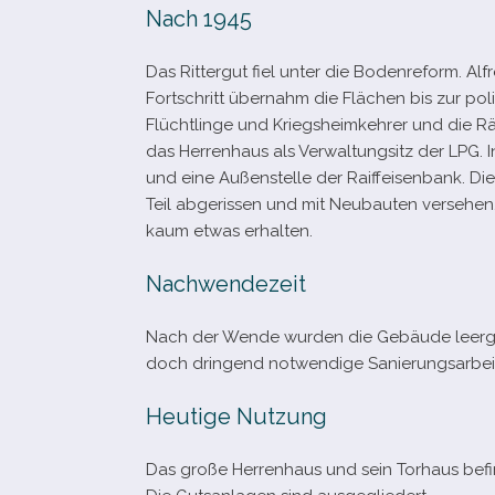
Nach 1945
Das Rittergut fiel unter die Bodenreform. Alf
Fortschritt über­nahm die Flächen bis zur po
Flüchtlinge und Kriegsheimkehrer und die Rä
das Herrenhaus als Verwaltungsitz der LPG. I
und eine Außenstelle der Raiffeisenbank. Di
Teil abge­ris­sen und mit Neubauten ver­se­he
kaum etwas erhalten.
Nachwendezeit
Nach der Wende wur­den die Gebäude leer­ge­z
doch drin­gend not­wen­dige Sanierungsarbeit
Heutige Nutzung
Das große Herrenhaus und sein Torhaus befin­d