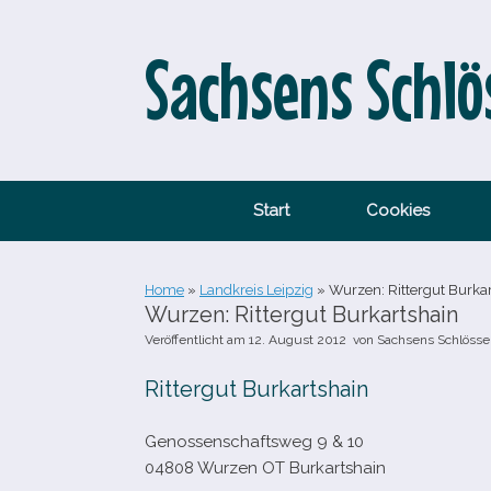
Zum
Inhalt
springen
Sachsens Schlö
Start
Cookies
Home
»
Landkreis Leipzig
»
Wurzen: Rittergut Burka
Wurzen: Rittergut Burkartshain
Veröffentlicht am
12. August 2012
von
Sachsens Schlösse
Rittergut Burkartshain
Genossenschaftsweg 9 & 10
04808 Wurzen OT Burkartshain