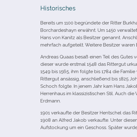
Historisches
Bereits um 1100 begrün­dete der Ritter Burkh
Borchardeshayn erwähnt. Um 1450 ver­wal­te­
Hans von Kanitz als Besitzer genannt. Ansch
mehr­fach auf­ge­teilt. Weitere Besitzer ware
Andreas Quaas besaß einen Teil des Gutes von
die­ser wurde erst­mal 1548 das Rittergut urk
1549 bis 1565, ihm folgte bis 1784 die Familie
Rittergut ansäs­sig, anschlie­ßend bis 1825 
Schoch folgte. In jenem Jahr kam Hans Jakob 
Herrenhaus im klas­si­zis­ti­schen Stil. Auch d
Erdmann.
1901 ver­kaufte der Besitzer Hentschel das R
1908 an Alfred Jakob ver­kaufte. Unter die­se
Aufstockung um ein Geschoss. Später wurd