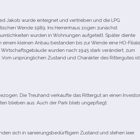
red Jakob wurde ent­eig­net und ver­trie­ben und die LPG
li­ti­schen Wende 1989. Ins Herrenhaus zogen zunächst
umlichkeiten wur­den in Wohnungen auf­ge­teilt. Später diente
n einem klei­nen Anbau bestan­den bis zur Wende eine HO-​Filial
e Wirtschaftsgebäude wur­den nach 1945 stark ver­än­dert, zum
n. Vom ursprüng­li­chen Zustand und Charakter des Rittergutes ist
o­gen. Die Treuhand ver­kaufte das Rittergut an einen Investor
en blie­ben aus. Auch der Park blieb ungepflegt.
en sich in sanie­rungs­be­dürf­ti­gem Zustand und ste­hen leer.