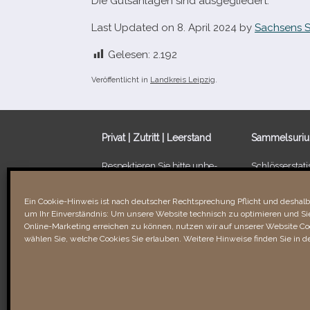
Die Gutsanlagen sind ausgegliedert.
Last Updated on 8. April 2024 by
Sachsens S
Gelesen:
2.192
Veröffentlicht in
Landkreis Leipzig
.
Privat | Zutritt | Leerstand
Sammelsuri
Respektieren Sie bitte unbe­
Schlösserstatis
dingt die Privatsphäre der
Leerstand von
Besitzer/​Bewohner sowie
Ein Schloss fü
Ein Cookie-Hinweis ist nach deutscher Rechtsprechung Pflicht und deshalb 
Verbotsschilder. Unbefugtes
um Ihr Einverständnis: Um unsere Website technisch zu optimieren und Sie
Betreten kann recht­li­che
Links & Verli
Online-Marketing erreichen zu können, nutzen wir auf unserer Website Coo
Folgen für Sie haben!
wählen Sie, welche Cookies Sie erlauben. Weitere Hinweise finden Sie in d