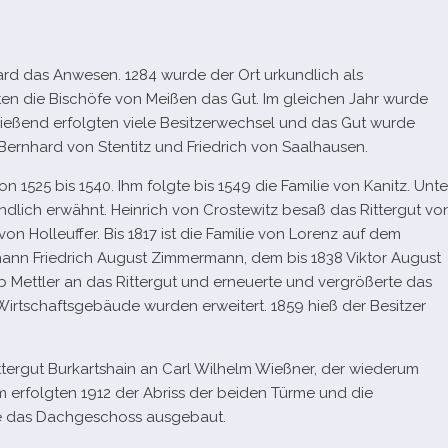
ard das Anwesen. 1284 wurde der Ort urkund­lich als
ten die Bischöfe von Meißen das Gut. Im glei­chen Jahr wurde
ließend erfolg­ten viele Besitzerwechsel und das Gut wurde
n Bernhard von Stentitz und Friedrich von Saalhausen.
 1525 bis 1540. Ihm folgte bis 1549 die Familie von Kanitz. Unte
und­lich erwähnt. Heinrich von Crostewitz besaß das Rittergut vo
 von Holleuffer. Bis 1817 ist die Familie von Lorenz auf dem
Johann Friedrich August Zimmermann, dem bis 1838 Viktor August
Mettler an das Rittergut und erneu­erte und ver­grö­ßerte das
ie Wirtschaftsgebäude wur­den erwei­tert. 1859 hieß der Besitzer
ittergut Burkartshain an Carl Wilhelm Wießner, der wie­derum
m erfolg­ten 1912 der Abriss der bei­den Türme und die
e das Dachgeschoss ausgebaut.