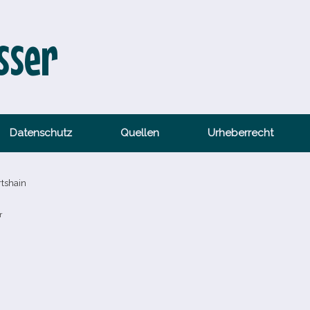
sser
Datenschutz
Quellen
Urheberrecht
rtshain
r