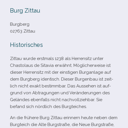
Burg Zittau
Burgberg
02763 Zittau
Historisches
Zittau wurde erst­mals 1238 als Herrensitz unter
Chastolaus de Sitavia erwähnt. Möglicherweise ist
die­ser Herrensitz mit der eins­ti­gen Burganlage auf
dem Burgberg iden­tisch. Dieser Burgenbau ist zeit­
lich nicht exakt bestimm­bar. Das Aussehen ist auf­
grund von Abtragungen und Veränderungen des
Geländes eben­falls nicht nach­voll­zieh­bar. Sie
befand sich nörd­lich des Burgteiches.
An die frü­here Burg Zittau erin­nern heute neben dem
Burgteich die Alte Burgstraße, die Neue Burgstraße,