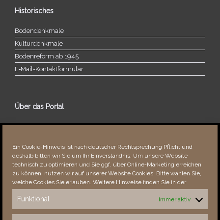
Historisches
Bodendenkmale
Kulturdenkmale
Bodenreform ab 1945
E‑Mail-​​Kontaktformular
Über das Portal
Über dieses Portal
Neuigkeiten
Ein Cookie-Hinweis ist nach deutscher Rechtsprechung Pflicht und
Vielen Dank!
deshalb bitten wir Sie um Ihr Einverständnis: Um unsere Website
Fehler bemerkt?
technisch zu optimieren und Sie ggf. über Online-Marketing erreichen
zu können, nutzen wir auf unserer Website Cookies. Bitte wählen Sie,
welche Cookies Sie erlauben. Weitere Hinweise finden Sie in der
Funktional
Immer aktiv
Besucher seit 08/​2021