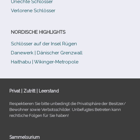
Unechte Schlösser
Verlorene Schlösser
NORDISCHE HIGHLIGHTS
Schlösser auf der Insel Rügen
Danewerk | Dänischer Grenzwall
Haithabu | Wikinger-Metropole
Privat | Zutritt | Leerstand
Respektieren Sie bitte unbe­dingt die Privatsphäre der Besitzer/​
Bewohner sowie Verbotsschilder. Unbefugtes Betreten kann
recht­li­che Folgen für Sie haben!
Sammelsurium