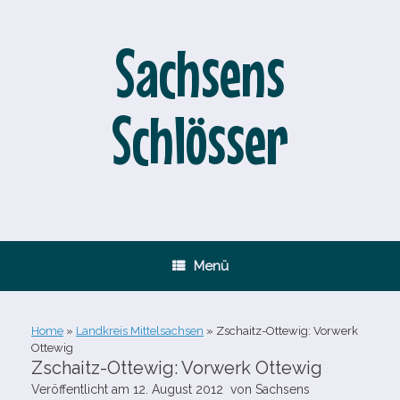
Zum
Inhalt
springen
Sachsens
Schlösser
Menü
Home
»
Landkreis Mittelsachsen
»
Zschaitz-​Ottewig: Vorwerk
Ottewig
Zschaitz-​Ottewig: Vorwerk Ottewig
Veröffentlicht am
12. August 2012
von
Sachsens