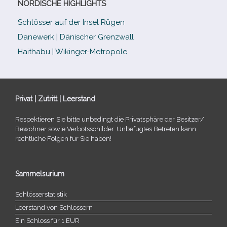
NORDISCHE HIGHLIGHTS
Schlösser auf der Insel Rügen
Danewerk | Dänischer Grenzwall
Haithabu | Wikinger-Metropole
Privat | Zutritt | Leerstand
Respektieren Sie bitte unbe­dingt die Privatsphäre der Besitzer/​
Bewohner sowie Verbotsschilder. Unbefugtes Betreten kann
recht­li­che Folgen für Sie haben!
Sammelsurium
Schlösserstatistik
Leerstand von Schlössern
Ein Schloss für 1 EUR