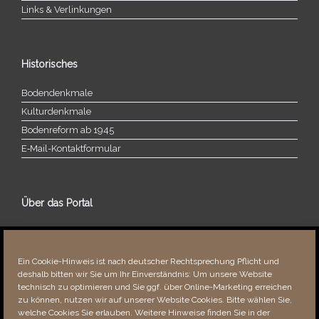
Links & Verlinkungen
Historisches
Bodendenkmale
Kulturdenkmale
Bodenreform ab 1945
E‑Mail-​​Kontaktformular
Über das Portal
Über dieses Portal
Neuigkeiten
Ein Cookie-Hinweis ist nach deutscher Rechtsprechung Pflicht und
Vielen Dank!
deshalb bitten wir Sie um Ihr Einverständnis: Um unsere Website
Fehler bemerkt?
technisch zu optimieren und Sie ggf. über Online-Marketing erreichen
zu können, nutzen wir auf unserer Website Cookies. Bitte wählen Sie,
welche Cookies Sie erlauben. Weitere Hinweise finden Sie in der