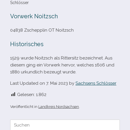
Schlösser
Vorwerk Noitzsch
04838 Zschepplin OT Noitzsch
Historisches
1529 wurde Noitzsch als Rittersitz bezeich­net. Aus
die­sem ging ein Vorwerk her­vor, wel­ches 1606 und
1880 urkund­lich bezeugt wurde.
Last Updated on 7. Mai 2023 by
Sachsens Schlösser
Gelesen:
1.862
Veröffentlicht in
Landkreis Nordsachsen
.
Suche
nach: