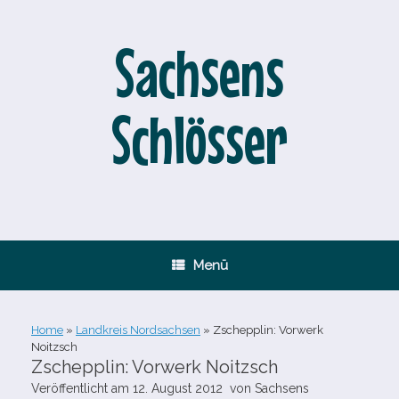
Zum
Inhalt
springen
Sachsens
Schlösser
Menü
Home
»
Landkreis Nordsachsen
»
Zschepplin: Vorwerk
Noitzsch
Zschepplin: Vorwerk Noitzsch
Veröffentlicht am
12. August 2012
von
Sachsens