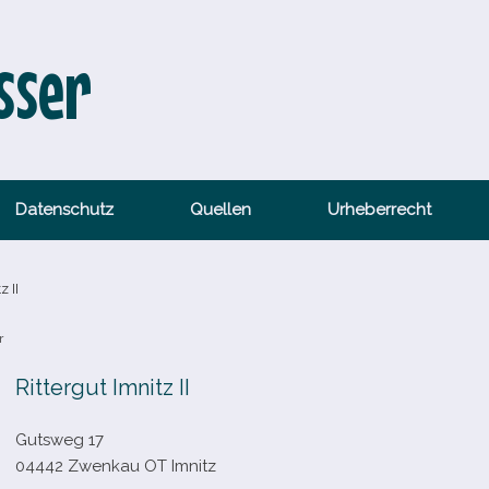
sser
Datenschutz
Quellen
Urheberrecht
 II
r
Rittergut Imnitz II
Gutsweg 17
04442 Zwenkau OT Imnitz