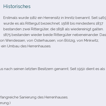
Historisches
Erstmals wurde 1182 ein Herrensitz in Imnitz benannt. Seit 146
wurde es als Rittergut bezeich­net. 1568 bis min­des­tens 1837
bestan­den zwei Rittergüter, die 1858 als wie­derei­nigt gal­ten.
1875 bestan­den wie­der beide Rittergüter neben­ein­an­der. Das
n von Wendessen, von Osterhausen, von Bölzig, von Minkwitz,
te ein Umbau des Herrenhauses.
 nach sei­nen letz­ten Besitzern genannt. Seit 1950 dient es als
fang­rei­che Sanierung des Herrenhauses.
erung.)