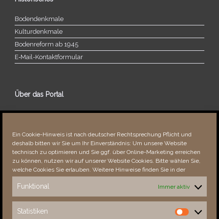
Bodendenkmale
Kulturdenkmale
Bodenreform ab 1945
E‑Mail-​​Kontaktformular
Über das Portal
Über dieses Portal
Neuigkeiten
Ein Cookie-Hinweis ist nach deutscher Rechtsprechung Pflicht und
Vielen Dank!
deshalb bitten wir Sie um Ihr Einverständnis: Um unsere Website
Fehler bemerkt?
technisch zu optimieren und Sie ggf. über Online-Marketing erreichen
zu können, nutzen wir auf unserer Website Cookies. Bitte wählen Sie,
welche Cookies Sie erlauben. Weitere Hinweise finden Sie in der
Funktional
Immer aktiv
Besucher seit 08/​2021
Statistiken
Statistiken