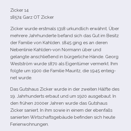
Zicker 14
18574 Garz OT Zicker
Zicker wurde erst­mals 1318 urkund­lich erwähnt. Über
meh­rere Jahrhunderte befand sich das Gut im Besitz
der Familie von Kahlden. 1845 ging es an deren
Nebenlinie Kahlden-​von Normann über und
gelangte anschlie­ßend in bür­ger­li­che Hände. Georg
Westström wurde 1870 als Eigentümer ver­merkt. Ihm
folgte um 1900 die Familie Mauritz, die 1945 ent­eig­
net wurde.
Das Gutshaus Zicker wurde in der zwei­ten Hälfte des
19. Jahrhunderts erbaut und um 1920 aus­ge­baut. In
den frü­hen 2000er Jahren wurde das Gutshaus
Zicker saniert. In ihm sowie in einem der eben­falls
sanier­ten Wirtschaftsgebäude befin­den sich heute
Ferienwohnungen.