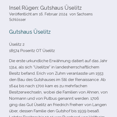
Insel Rügen: Gutshaus Üselitz
Veröffentlicht am
16. Februar 2024
von
Sachsens
Schlösser
Gutshaus Üselitz
Üselitz 2
18574 Poseritz OT Üselitz
Die erste urkund­li­che Erwähnung datiert auf das Jahr
1314, als sich “Uselitze” in lan­des­herr­schaft­li­chem
Besitz befand. Erich von Zuhm ver­an­lasste um 1553
den Bau des Gutshauses im Stil der Renaissance. Ab
1644 bis nach 1700 kam es zu mehr­fa­chen
Besitzerwechseln, wobei die Familien von Ahnen, von
Normann und von Putbus genannt wer­den. 1706
ging das Gut Üselitz an Friedrich Freiherr von Langen
über, des­sen Familie den Gutshof bis 1939 besaß.