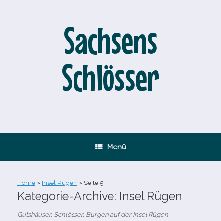
Zum
Inhalt
springen
Sachsens
Schlösser
Menü
Home
»
Insel Rügen
»
Seite 5
Kategorie-Archive:
Insel Rügen
Gutshäuser, Schlösser, Burgen auf der Insel Rügen