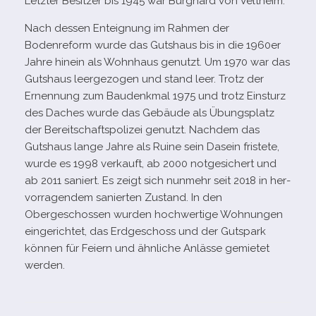
Letzter Besitzer bis 1945 war Burghard von Veltheim.
Nach des­sen Enteignung im Rahmen der
Bodenreform wurde das Gutshaus bis in die 1960er
Jahre hin­ein als Wohnhaus genutzt. Um 1970 war das
Gutshaus leer­ge­zo­gen und stand leer. Trotz der
Ernennung zum Baudenkmal 1975 und trotz Einsturz
des Daches wurde das Gebäude als Übungsplatz
der Bereitschaftspolizei genutzt. Nachdem das
Gutshaus lange Jahre als Ruine sein Dasein fris­tete,
wurde es 1998 ver­kauft, ab 2000 not­ge­si­chert und
ab 2011 saniert. Es zeigt sich nun­mehr seit 2018 in her­
vor­ra­gen­dem sanier­ten Zustand. In den
Obergeschossen wur­den hoch­wer­tige Wohnungen
ein­ge­rich­tet, das Erdgeschoss und der Gutspark
kön­nen für Feiern und ähn­li­che Anlässe gemie­tet
werden.