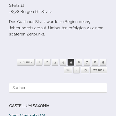
Silvitz 14
18528 Bergen OT Silvitz
Das Gutshaus Silvitz wurde zu Beginn des 19.
Jahrhunderts erbaut. Umbauten erfolg­ten zu einem
spä­te­ren Zeitpunkt.
Beitragsnavigation
« Zurück
1
2
3
4
5
6
7
8
9
10
…
23
Weiter »
Suche
nach:
CASTELLUM SAXONIA
Stadt Chemnitz (20)