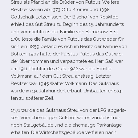
Streu als Pfand an die Brüder von Putbus. Weitere
Besitzer waren ab 1373 Otto Kromer und 1398
Gottschalk Letzenissen. Der Bischof von Roskilde
erhielt das Gut Streu zu Beginn des 15. Jahrhunderts
und ver­machte es der Familie von Barnekow. Erst
1780 löste die Familie von Putbus das Gut wie­der für
sich ein. 1859 befand es sich im Besitz der Familie von
Bohlen. 1907 hatte der Fürst zu Putbus das Gut wie­
der über­nom­men und ver­pach­tete es. Herr Saß war
um 1911 Pächter des Guts. 1922 war die Familie
Volkmann auf dem Gut Streu ansäs­sig. Letzter
Besitzer war 1945 Walter Volkmann. Das Gutshaus
wurde im 19. Jahrhundert erbaut. Umbauten erfolg­
ten zu spä­te­rer Zeit.
1971 wurde das Gutshaus Streu von der LPG abge­ris­
sen. Vom ehe­ma­li­gen Gutshof waren zunächst nur
noch Stallgebäude und die ehe­ma­lige Parkanlage
erhal­ten. Die Wirtschaftsgebäude ver­fie­len nach