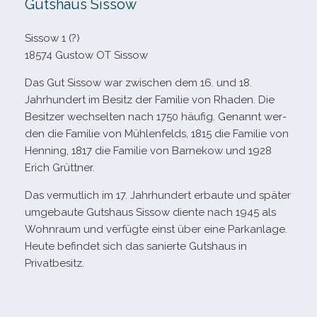
Gutshaus Sissow
Sissow 1 (?)
18574 Gustow OT Sissow
Das Gut Sissow war zwi­schen dem 16. und 18.
Jahrhundert im Besitz der Familie von Rhaden. Die
Besitzer wech­sel­ten nach 1750 häu­fig. Genannt wer­
den die Familie von Mühlenfelds, 1815 die Familie von
Henning, 1817 die Familie von Barnekow und 1928
Erich Grüttner.
Das ver­mut­lich im 17. Jahrhundert erbaute und spä­ter
umge­baute Gutshaus Sissow diente nach 1945 als
Wohnraum und ver­fügte einst über eine Parkanlage.
Heute befin­det sich das sanierte Gutshaus in
Privatbesitz.