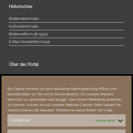
Historisches
Bodendenkmale
Kulturdenkmale
Bodenreform ab 1945
E‑Mail-​​Kontaktformular
Über das Portal
Über dieses Portal
Neuigkeiten
Ein Cookie-Hinweis ist nach deutscher Rechtsprechung Pflicht und
Vielen Dank!
deshalb bitten wir Sie um Ihr Einverständnis: Um unsere Website
Fehler bemerkt?
technisch zu optimieren und Sie ggf. über Online-Marketing erreichen
zu können, nutzen wir auf unserer Website Cookies. Bitte wählen Sie,
welche Cookies Sie erlauben. Weitere Hinweise finden Sie in der
Funktional
Immer aktiv
Besucher seit 08/​2021