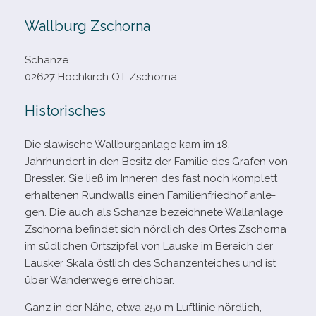
Wallburg Zschorna
Schanze
02627 Hochkirch OT Zschorna
Historisches
Die sla­wi­sche Wallburganlage kam im 18.
Jahrhundert in den Besitz der Familie des Grafen von
Bressler. Sie ließ im Inneren des fast noch kom­plett
erhal­te­nen Rundwalls einen Familienfriedhof anle­
gen. Die auch als Schanze bezeich­nete Wallanlage
Zschorna befin­det sich nörd­lich des Ortes Zschorna
im süd­li­chen Ortszipfel von Lauske im Bereich der
Lausker Skala öst­lich des Schanzenteiches und ist
über Wanderwege erreichbar.
Ganz in der Nähe, etwa 250 m Luftlinie nörd­lich,