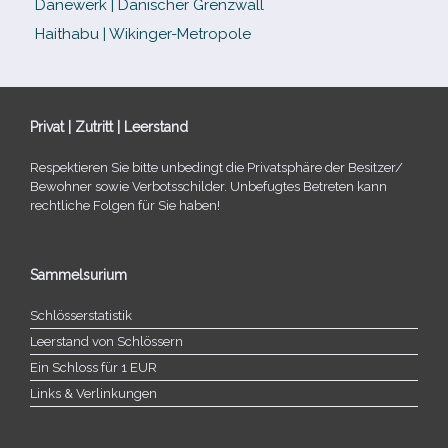
Danewerk | Dänischer Grenzwall
Haithabu | Wikinger-Metropole
Privat | Zutritt | Leerstand
Respektieren Sie bitte unbe­dingt die Privatsphäre der Besitzer/​
Bewohner sowie Verbotsschilder. Unbefugtes Betreten kann
recht­li­che Folgen für Sie haben!
Sammelsurium
Schlösserstatistik
Leerstand von Schlössern
Ein Schloss für 1 EUR
Links & Verlinkungen